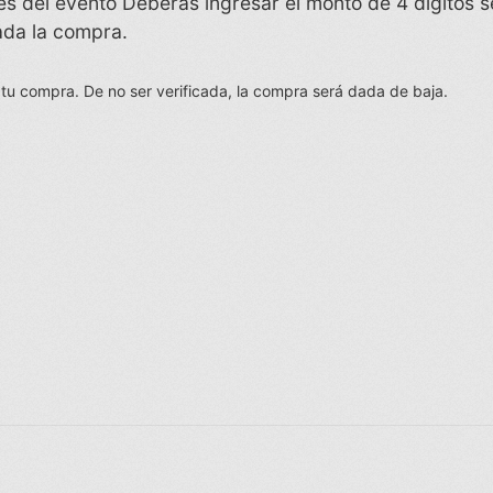
ntes del evento Deberás ingresar el monto de 4 digito
ada la compra.
 tu compra. De no ser verificada, la compra será dada de baja.