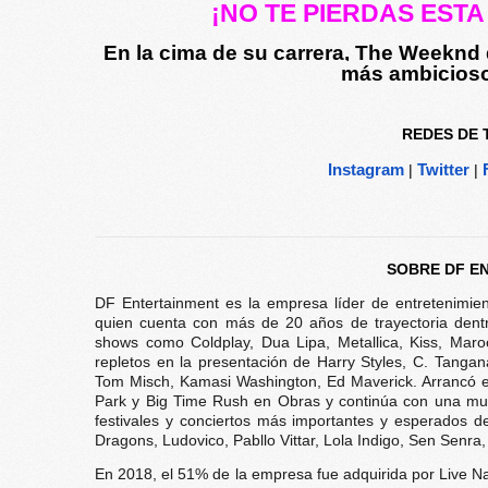
¡NO TE PIERDAS EST
En la cima de su carrera, The Weeknd
más ambicioso 
REDES DE 
Instagram
|
Twitter
|
SOBRE DF E
DF Entertainment es la empresa líder de entretenimien
quien cuenta con más de 20 años de trayectoria dentr
shows como Coldplay, Dua Lipa, Metallica, Kiss, Maro
repletos en la presentación de Harry Styles, C. Tanga
Tom Misch, Kamasi Washington, Ed Maverick. Arrancó e
Park y Big Time Rush en Obras y continúa con una mul
festivales y conciertos más importantes y esperados 
Dragons, Ludovico, Pabllo Vittar, Lola Indigo, Sen Senra
En 2018, el 51% de la empresa fue adquirida por Live Na