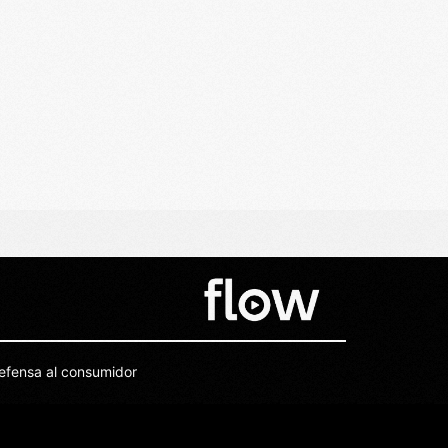
efensa al consumidor
Español
English
Português