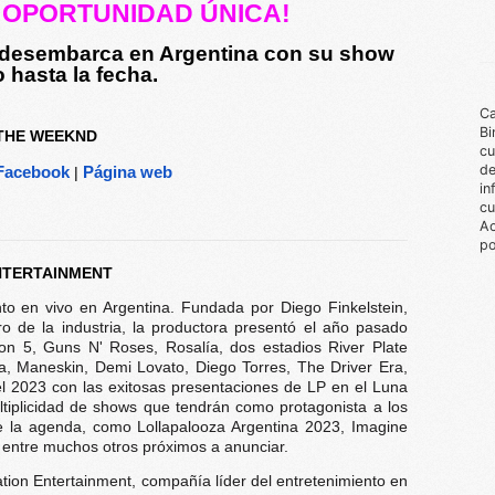
A OPORTUNIDAD ÚNICA!
 desembarca en Argentina con su show 
hasta la fecha.
Ca
Bi
THE WEEKND
cu
de
Facebook
|
Página web
in
cu
Ac
po
NTERTAINMENT
to en vivo en Argentina. Fundada por Diego Finkelstein,
o de la industria, la productora presentó el año pasado
on 5, Guns N' Roses, Rosalía, dos estadios River Plate
na, Maneskin, Demi Lovato, Diego Torres, The Driver Era,
l 2023 con las exitosas presentaciones de LP en el Luna
tiplicidad de shows que tendrán como protagonista a los
de la agenda, como Lollapalooza Argentina 2023, Imagine
, entre muchos otros próximos a anunciar.
tion Entertainment, compañía líder del entretenimiento en