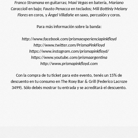
Franco Stramana
en guitarras;
Maxi Vegas
en batería,
Mariano
Caraccioli
en bajo;
Fausto Penacca
en teclados;
Mili Bottiniy Melany
Flores
en coros, y
Ángel Villafañe
en saxo, percusión y coros.
Para más información sobre la banda:
http://www.facebook.com/prismaexperienciapinkfloyd
http://www.twitter.com/PrismaPinkFloyd
https://www.instagram.com/prismapinkfloyd/
https://www.youtube.com/prismaargentina
http://www.prismapinkfloyd.com
Con la compra
de
tu ticket
para
este evento, tenés un 15%
de
descuento en tu consumo en The Roxy Bar & Grill (Federico Lacroze
3499). Sólo debés mostrar tu entrada y se acreditará el descuento.