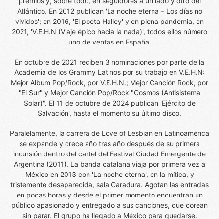
premios y, sobre todo, en seguidores a un lado y otro del
Atlántico. En 2012 publican 'La noche eterna – Los días no
vividos'; en 2016, 'El poeta Halley' y en plena pandemia, en
2021, 'V.E.H.N (Viaje épico hacia la nada)', todos ellos número
uno de ventas en España.
En octubre de 2021 reciben 3 nominaciones por parte de la
Academia de los Grammy Latinos por su trabajo en V.E.H.N:
Mejor Album Pop/Rock, por V.E.H.N.; Mejor Canción Rock, por
"El Sur" y Mejor Canción Pop/Rock "Cosmos (Antisistema
Solar)". El 11 de octubre de 2024 publican 'Ejército de
Salvación', hasta el momento su último disco.
Paralelamente, la carrera de Love of Lesbian en Latinoamérica
se expande y crece año tras año después de su primera
incursión dentro del cartel del Festival Ciudad Emergente de
Argentina (2011). La banda catalana viaja por primera vez a
México en 2013 con 'La noche eterna', en la mítica, y
tristemente desaparecida, sala Caradura. Agotan las entradas
en pocas horas y desde el primer momento encuentran un
público apasionado y entregado a sus canciones, que corean
sin parar. El grupo ha llegado a México para quedarse.