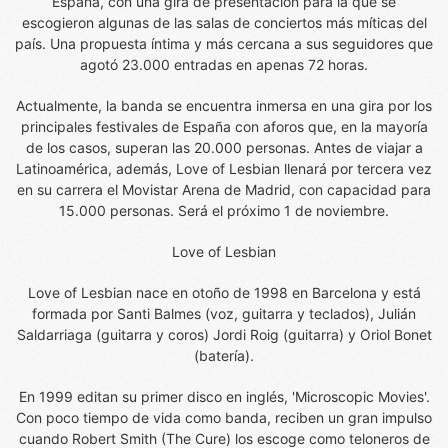
España, con una gira de presentación para la que se
escogieron algunas de las salas de conciertos más míticas del
país. Una propuesta íntima y más cercana a sus seguidores que
agotó 23.000 entradas en apenas 72 horas.
Actualmente, la banda se encuentra inmersa en una gira por los
principales festivales de España con aforos que, en la mayoría
de los casos, superan las 20.000 personas. Antes de viajar a
Latinoamérica, además, Love of Lesbian llenará por tercera vez
en su carrera el Movistar Arena de Madrid, con capacidad para
15.000 personas. Será el próximo 1 de noviembre.
Love of Lesbian
Love of Lesbian nace en otoño de 1998 en Barcelona y está
formada por Santi Balmes (voz, guitarra y teclados), Julián
Saldarriaga (guitarra y coros) Jordi Roig (guitarra) y Oriol Bonet
(batería).
En 1999 editan su primer disco en inglés, 'Microscopic Movies'.
Con poco tiempo de vida como banda, reciben un gran impulso
cuando Robert Smith (The Cure) los escoge como teloneros de