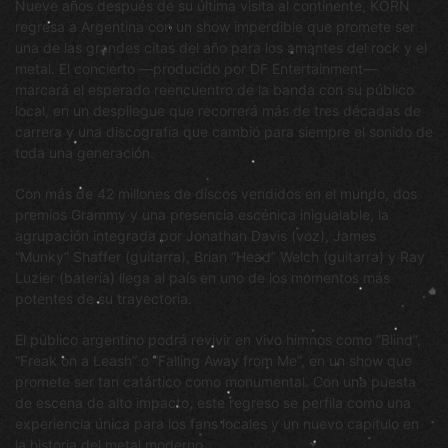
Nueve años después de su última visita al continente, KORN
regresa a Argentina con un show imperdible que promete ser
una de las grandes citas del año para los amantes del rock y el
metal. El concierto —producido por DF Entertainment—
marcará el esperado reencuentro de la banda con su público
local, en un despliegue que recorrerá más de tres décadas de
carrera y una discografía que cambió para siempre el sonido de
toda una generación.
Con más de 42 millones de discos vendidos en el mundo, dos
premios Grammy y una presencia escénica inigualable, la
agrupación integrada por Jonathan Davis (voz), James
“Munky” Shaffer (guitarra), Brian “Head” Welch (guitarra) y Ray
Luzier (batería) llega al país en uno de los momentos más
potentes de su trayectoria.
El público argentino podrá revivir en vivo himnos como “Blind”,
“Freak on a Leash” o “Falling Away from Me”, en un show que
promete ser tan catártico como monumental. Con una puesta
de escena de alto impacto, este regreso se perfila como una
experiencia única para los fans locales y un nuevo capítulo en
la historia del metal moderno.