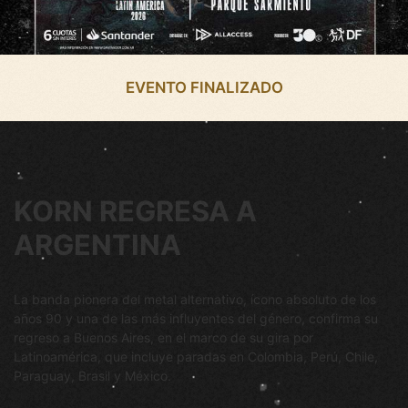
EVENTO FINALIZADO
KORN REGRESA A
ARGENTINA
La banda pionera del metal alternativo, ícono absoluto de los
años 90 y una de las más influyentes del género, confirma su
regreso a Buenos Aires, en el marco de su gira por
Latinoamérica, que incluye paradas en Colombia, Perú, Chile,
Paraguay, Brasil y México.