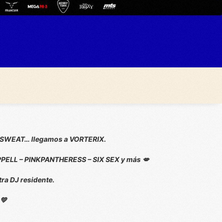
de SWEAT… llegamos a VORTERIX.
PPELL – PINKPANTHERESS – SIX SEX y más 💋
a DJ residente.
💚