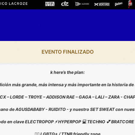
EVENTO FINALIZADO
k here’s the plan:
dición más grande, más intensa y más importante en la historia 
 XCX – LORDE – TROYE – ADDISON RAE – GAGA – LALI – ZARA - CHA
 mano de AGUSDABABY - RUIDITO - y nuestro SET SWEAT con nuestr
odo en clave ELECTROPOP ⚡ HYPERPOP 💻 TECHNO 💕 BRATCORE 
🏳️‍🌈 LGBTQ+ / TTNB friendly zone