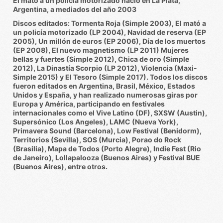
Él mató a un policía motorizado nació en La Plata,
Argentina, a mediados del año 2003
Discos editados: Tormenta Roja (Simple 2003), El mató a
un policía motorizado (LP 2004), Navidad de reserva (EP
2005), Un millón de euros (EP 2006), Día de los muertos
(EP 2008), El nuevo magnetismo (LP 2011) Mujeres
bellas y fuertes (Simple 2012), Chica de oro (Simple
2012), La Dinastía Scorpio (LP 2012), Violencia (Maxi-
Simple 2015) y El Tesoro (Simple 2017). Todos los discos
fueron editados en Argentina, Brasil, México, Estados
Unidos y España, y han realizado numerosas giras por
Europa y América, participando en festivales
internacionales como el Vive Latino (DF), SXSW (Austin),
Supersónico (Los Angeles), LAMC (Nueva York),
Primavera Sound (Barcelona), Low Festival (Benidorm),
Territorios (Sevilla), SOS (Murcia), Porao do Rock
(Brasilia), Mapa de Todos (Porto Alegre), Indie Fest (Rio
de Janeiro), Lollapalooza (Buenos Aires) y Festival BUE
(Buenos Aires), entre otros.