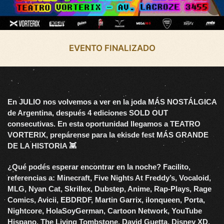
EVENTO FINALIZADO
En JULIO nos volvemos a ver en la joda MÁS NOSTÁLGICA
de Argentina, después 4 ediciones SOLD OUT
consecutivas. En esta oportunidad llegamos a TEATRO
VORTERIX, prepárense para la ekisde fest MÁS GRANDE
DE LA HISTORIA 👾
¿Qué podés esperar encontrar en la noche? Facilito,
referencias a: Minecraft, Five Nights At Freddy’s, Vocaloid,
MLG, Nyan Cat, Skrillex, Dubstep, Anime, Rap-Plays, Rage
Comics, Avicii, EBDRDF, Martin Garrix, ilonqueen, Porta,
Nightcore, HolaSoyGerman, Cartoon Network, YouTube
Hispano, The Living Tombstone, David Guetta, Disney XD,