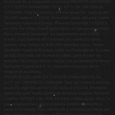
en exceso de su integración accionaria.PREVENTA SANTANDER
C.F.T: COSTO FINANCIERO TOTAL C.F.T: O% CARTERA DE
CONSUMO Tasa fija nominal y efectiva anual 0%. Vigencia del
10/12/25 hasta el 17/03/26. Promoción valida sólo para Tarjeta
Santander American Express. Preventa Santander 10/12/25 a
las 13hs. Por 24hs o hasta agotar stock, lo que suceda primero.
Stock preventa Santander: mil cuatrocientos seis (1.406)
tickets. Cupo máximo de 2 entradas por cliente por show.
Ejemplo: Una compra de $120.000 realizada con su Tarjeta
Santander American Express, podrá ser financiada en 6 cuotas
de $20.000 cada una. Promoción válida sobre el valor de
entradas. No incluye service charge. Los accionistas del Banco
Santander Argentina S.A. no responden en exceso de su
integración accionaria.
PREVENTA LOLLAFAM C.F.T: COSTO FINANCIERO TOTAL
C.F.T: O% CARTERA DE CONSUMO Tasa fija nominal y efectiva
anual 0%. Vigencia del 10/12/25 hasta el 17/03/26. Promoción
valida sólo para Tarjeta Santander American Express. Preventa
LollaFam 10/12/25 a las 10hs. Por 24hs o hasta agotar stock, lo
que suceda primero. Stock preventa LollaFam: seiscientos
trece (613) tickets. Cupo máximo de 2 entradas por cliente por
show. Ejemplo: Una compra de $120.000 realizada con su