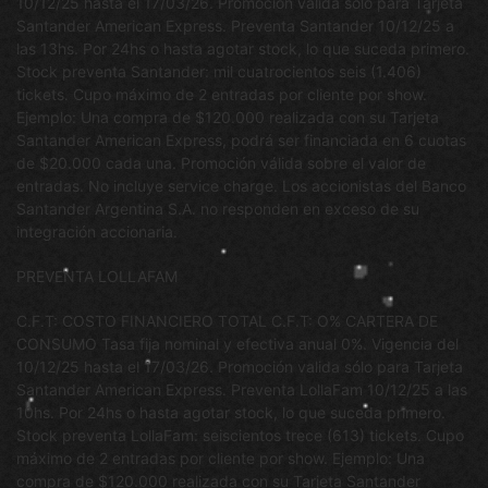
10/12/25 hasta el 17/03/26. Promoción valida sólo para Tarjeta
Santander American Express. Preventa Santander 10/12/25 a
las 13hs. Por 24hs o hasta agotar stock, lo que suceda primero.
Stock preventa Santander: mil cuatrocientos seis (1.406)
tickets. Cupo máximo de 2 entradas por cliente por show.
Ejemplo: Una compra de $120.000 realizada con su Tarjeta
Santander American Express, podrá ser financiada en 6 cuotas
de $20.000 cada una. Promoción válida sobre el valor de
entradas. No incluye service charge. Los accionistas del Banco
Santander Argentina S.A. no responden en exceso de su
integración accionaria.
PREVENTA LOLLAFAM
C.F.T: COSTO FINANCIERO TOTAL C.F.T: O% CARTERA DE
CONSUMO Tasa fija nominal y efectiva anual 0%. Vigencia del
10/12/25 hasta el 17/03/26. Promoción valida sólo para Tarjeta
Santander American Express. Preventa LollaFam 10/12/25 a las
10hs. Por 24hs o hasta agotar stock, lo que suceda primero.
Stock preventa LollaFam: seiscientos trece (613) tickets. Cupo
máximo de 2 entradas por cliente por show. Ejemplo: Una
compra de $120.000 realizada con su Tarjeta Santander