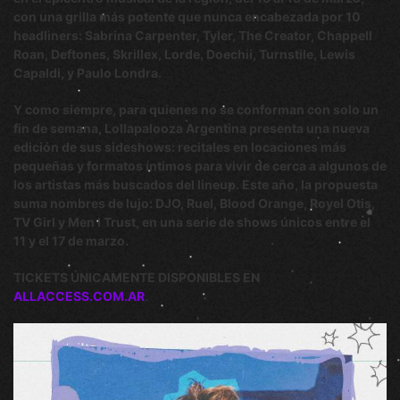
con una grilla más potente que nunca encabezada por 10
headliners: Sabrina Carpenter, Tyler, The Creator, Chappell
Roan, Deftones, Skrillex, Lorde, Doechii, Turnstile, Lewis
Capaldi, y Paulo Londra.
Y como siempre, para quienes no se conforman con solo un
fin de semana, Lollapalooza Argentina presenta una nueva
edición de sus sideshows: recitales en locaciones más
pequeñas y formatos íntimos para vivir de cerca a algunos de
los artistas más buscados del lineup. Este año, la propuesta
suma nombres de lujo: DJO, Ruel, Blood Orange, Royel Otis,
TV Girl y Men I Trust, en una serie de shows únicos entre el
11 y el 17 de marzo.
TICKETS ÚNICAMENTE DISPONIBLES EN
ALLACCESS.COM.AR
.