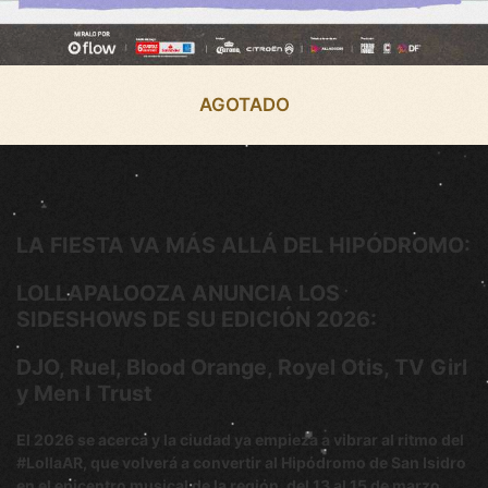
AGOTADO
LA FIESTA VA MÁS ALLÁ DEL HIPÓDROMO:
LOLLAPALOOZA ANUNCIA LOS
SIDESHOWS DE SU EDICIÓN 2026:
DJO, Ruel, Blood Orange, Royel Otis, TV Girl
y Men I Trust
El 2026 se acerca y la ciudad ya empieza a vibrar al ritmo del
#LollaAR, que volverá a convertir al Hipódromo de San Isidro
en el epicentro musical de la región, del 13 al 15 de marzo,