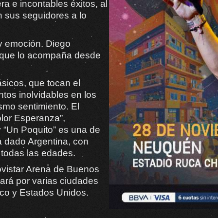
a e incontables éxitos, al
n sus seguidores a lo
 y emoción. Diego
a que lo acompaña desde
sicos, que tocan el
os inolvidables en los
smo sentimiento. El
Color Esperanza”,
y “Un Poquito” es una de
a dado Argentina, con
 todas las edades.
ovistar Arena de Buenos
vará por varias ciudades
ico y Estados Unidos.