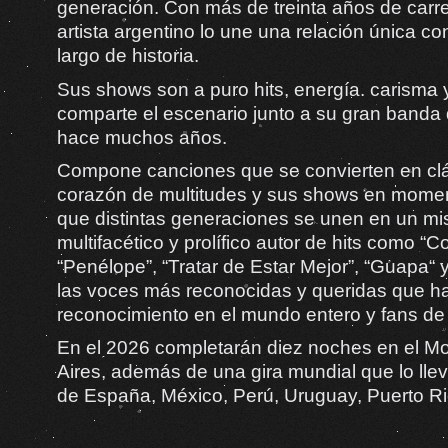
generación. Con más de treinta años de carrer
artista argentino lo une una relación única co
largo de historia.
Sus shows son a puro hits, energía. carisma
comparte el escenario junto a su gran band
hace muchos años.
Compone canciones que se convierten en clá
corazón de multitudes y sus shows en moment
que distintas generaciones se unen en un mi
multifacético y prolífico autor de hits como “
“Penélope”, “Tratar de Estar Mejor”, “Guapa“ 
las voces más reconocidas y queridas que h
reconocimiento en el mundo entero y fans de
En el 2026 completarán diez noches en el M
Aires, además de una gira mundial que lo lle
de España, México, Perú, Uruguay, Puerto R